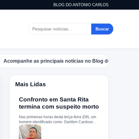
BLOG DO ANTONIO CARLOS
Buscar
panhe as principais notícias no Blog do Antonio Carlos.
Mais Lidas
Confronto em Santa Rita
termina com suspeito morto
Nas primeiras horas desta terça-feira (09), um
homem identificado como Darliton Cardoso
Pereira morreu após confronto com a Polícia
Militar no povoado Timbotiba, zona rural de
Santa Rita. De acordo com a PM, os policiais