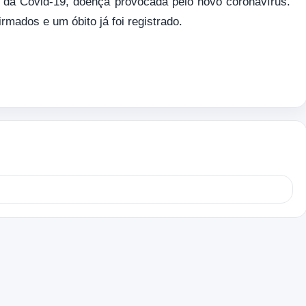
 da Covid-19, doença provocada pelo novo coronavírus.
rmados e um óbito já foi registrado.