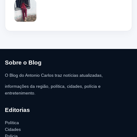
Bacabeira. Segundo informações da Polícia Militar, o suspeito,
de 36 anos, teria tentado invadir um estabelecimento comercial,
mas acabou ficando preso na grade do imóvel. Ao chegar ao
local, a guarnição encontrou o homem deitado no chão,
aparentando estar desacordado. De acordo com a vítima,
moradores ajudaram a retirar o suspeito da estrutura antes da
chegada dos policiais. O Serviço de Atendimento Móvel de
Urgência (SAMU) foi acionado e encaminhou o homem para
atendimento médico. Ainda conforme a ocorrência, a quantia de
R$ 350,00 foi recolhida e permaneceu sob responsabilidade da
vítima. A Polícia Militar orientou o proprietário do
estabelecimento a registrar o boletim de ocorrência na delegacia
para as providências legais.
Sobre o Blog
O Blog do Antonio Carlos traz notícias atualizadas,
informações da região, política, cidades, polícia e
entretenimento.
Editorias
Política
Cidades
Polícia