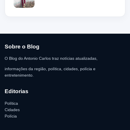
local, a guarnição encontrou o homem deitado no chão,
aparentando estar desacordado. De acordo com a vítima,
moradores ajudaram a retirar o suspeito da estrutura antes da
chegada dos policiais. O Serviço de Atendimento Móvel de
Urgência (SAMU) foi acionado e encaminhou o homem para
atendimento médico. Ainda conforme a ocorrência, a quantia de
R$ 350,00 foi recolhida e permaneceu sob responsabilidade da
vítima. A Polícia Militar orientou o proprietário do
estabelecimento a registrar o boletim de ocorrência na delegacia
para as providências legais.
Sobre o Blog
O Blog do Antonio Carlos traz notícias atualizadas,
informações da região, política, cidades, polícia e
entretenimento.
Editorias
Política
Cidades
Polícia