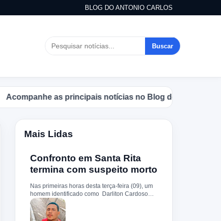
BLOG DO ANTONIO CARLOS
Buscar
panhe as principais notícias no Blog do Antonio Carlos.
Mais Lidas
Confronto em Santa Rita
termina com suspeito morto
Nas primeiras horas desta terça-feira (09), um
homem identificado como Darliton Cardoso
Pereira morreu após confronto com a Polícia
Militar no povoado Timbotiba, zona rural de
Santa Rita. De acordo com a PM, os policiais