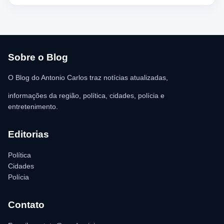
chegada dos policiais. O Serviço de Atendimento Móvel de
Urgência (SAMU) foi acionado e encaminhou o homem para
atendimento médico. Ainda conforme a ocorrência, a quantia de
R$ 350,00 foi recolhida e permaneceu sob responsabilidade da
vítima. A Polícia Militar orientou o proprietário do
estabelecimento a registrar o boletim de ocorrência na delegacia
para as providências legais.
Sobre o Blog
O Blog do Antonio Carlos traz notícias atualizadas,
informações da região, política, cidades, polícia e
entretenimento.
Editorias
Política
Cidades
Polícia
Contato