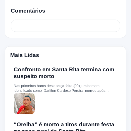
Comentários
Mais Lidas
Confronto em Santa Rita termina com
suspeito morto
Nas primeiras horas desta terça-feira (09), um homem
identificado como Darliton Cardoso Pereira morreu após
confronto com a Polícia Militar no povoado Timbotiba, zona rural
de Santa Rita. De acordo com a PM, os policiais estavam
cumprindo um mandado de prisão contra Darliton, apontado
como um dos suspeitos pela morte brutal de Leandro Sena ,
ocorrida em 25 de fevereiro de 2024. A vítima teria sido
torturada, amarrada e executada a tiros, em um crime que
chocou a cidade. Durante a ação, o suspeito teria reagido à
“Orelha” é morto a tiros durante festa
abordagem e disparado contra a guarnição, que revidou.