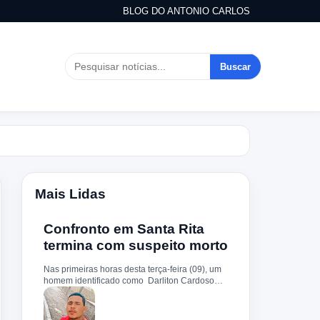
BLOG DO ANTONIO CARLOS
Buscar
Mais Lidas
Confronto em Santa Rita
termina com suspeito morto
Nas primeiras horas desta terça-feira (09), um
homem identificado como Darliton Cardoso
Pereira morreu após confronto com a Polícia
Militar no povoado Timbotiba, zona rural de
Santa Rita. De acordo com a PM, os policiais