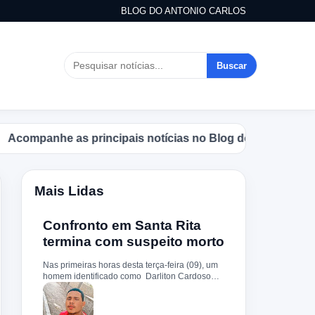
BLOG DO ANTONIO CARLOS
Buscar
panhe as principais notícias no Blog do Antonio Carlos.
Mais Lidas
Confronto em Santa Rita
termina com suspeito morto
Nas primeiras horas desta terça-feira (09), um
homem identificado como Darliton Cardoso
Pereira morreu após confronto com a Polícia
Militar no povoado Timbotiba, zona rural de
Santa Rita. De acordo com a PM, os policiais