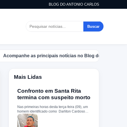
BLOG DO ANTONIO CARLOS
Buscar
mpanhe as principais notícias no Blog do Antonio Carlos.
Mais Lidas
Confronto em Santa Rita
termina com suspeito morto
Nas primeiras horas desta terça-feira (09), um
homem identificado como Darliton Cardoso
Pereira morreu após confronto com a Polícia
Militar no povoado Timbotiba, zona rural de
Santa Rita. De acordo com a PM, os policiais