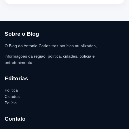
chegada dos policiais. O Serviço de Atendimento Móvel de
Urgência (SAMU) foi acionado e encaminhou o homem para
atendimento médico. Ainda conforme a ocorrência, a quantia de
R$ 350,00 foi recolhida e permaneceu sob responsabilidade da
vítima. A Polícia Militar orientou o proprietário do
estabelecimento a registrar o boletim de ocorrência na delegacia
para as providências legais.
Sobre o Blog
O Blog do Antonio Carlos traz notícias atualizadas,
informações da região, política, cidades, polícia e
entretenimento.
Editorias
Política
Cidades
Polícia
Contato