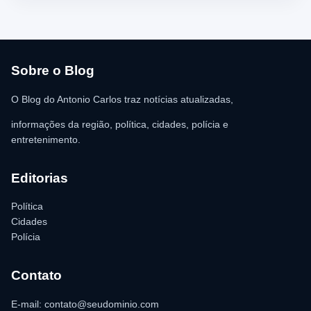
Urgência (SAMU) foi acionado e encaminhou o homem para
atendimento médico. Ainda conforme a ocorrência, a quantia de
R$ 350,00 foi recolhida e permaneceu sob responsabilidade da
vítima. A Polícia Militar orientou o proprietário do
estabelecimento a registrar o boletim de ocorrência na delegacia
para as providências legais.
Sobre o Blog
O Blog do Antonio Carlos traz notícias atualizadas,
informações da região, política, cidades, polícia e
entretenimento.
Editorias
Política
Cidades
Polícia
Contato
E-mail: contato@seudominio.com