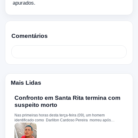
apurados.
Comentários
Mais Lidas
Confronto em Santa Rita termina com
suspeito morto
Nas primeiras horas desta terça-feira (09), um homem
identificado como Darliton Cardoso Pereira morreu após
confronto com a Polícia Militar no povoado Timbotiba, zona rural
de Santa Rita. De acordo com a PM, os policiais estavam
cumprindo um mandado de prisão contra Darliton, apontado