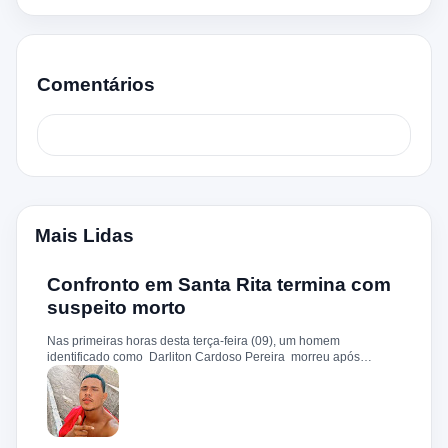
Comentários
Mais Lidas
Confronto em Santa Rita termina com
suspeito morto
Nas primeiras horas desta terça-feira (09), um homem
identificado como Darliton Cardoso Pereira morreu após
confronto com a Polícia Militar no povoado Timbotiba, zona rural
de Santa Rita. De acordo com a PM, os policiais estavam
cumprindo um mandado de prisão contra Darliton, apontado
como um dos suspeitos pela morte brutal de Leandro Sena ,
ocorrida em 25 de fevereiro de 2024. A vítima teria sido