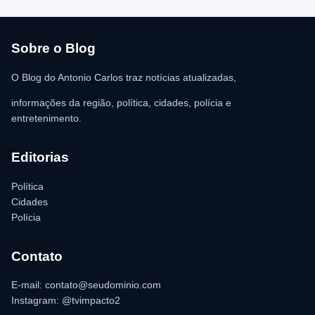
R$ 350,00 foi recolhida e permaneceu sob responsabilidade da
vítima. A Polícia Militar orientou o proprietário do
estabelecimento a registrar o boletim de ocorrência na delegacia
para as providências legais.
Sobre o Blog
O Blog do Antonio Carlos traz notícias atualizadas,
informações da região, política, cidades, polícia e
entretenimento.
Editorias
Política
Cidades
Polícia
Contato
E-mail: contato@seudominio.com
Instagram: @tvimpacto2