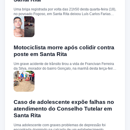
sobre a identificação ou prisão dos suspeitos.
Uma briga registrada por volta das 21h50 desta quarta-feira (18),
no povoado Fogoso, em Santa Rita deixou Luís Carlos Farias
Alves gravemente ferido. Segundo informações, ele e o suspeito
Benedito Alves dos Santos estavam ingerindo bebida alcoólica
quando teve início uma discussão. Durante a confusão, Benedito
quebrou uma garrafa e desferiu vários golpes contra a vítima.
Luís Carlos foi socorrido e, devido à gravidade dos ferimentos,
transferido para o Hospital Socorrão, em São Luís. O suspeito foi
localizado em sua residência, preso e encaminhado à Delegacia
Motociclista morre após colidir contra
de Rosário para os procedimentos legais.
poste em Santa Rita
Um grave acidente de trânsito tirou a vida de Francivan Ferreira
da Silva, morador do bairro Gonçalo, na manhã desta terça-feira
(02). De acordo com informações, Francivan seguia de
motocicleta com a esposa no sentido Areias–Santa Rita quando
perdeu o controle do veículo nas proximidades da ponte de
Carema, colidindo violentamente contra um poste. A vítima
sofreu traumatismo craniano e morreu ainda no local. A esposa,
que estava na garupa, não sofreu ferimentos. O corpo de
Francivan foi encaminhado ao necrotério do Hospital Municipal
Caso de adolescente expõe falhas no
de Santa Rita para os procedimentos de praxe.
atendimento do Conselho Tutelar em
Santa Rita
Uma adolescente com graves problemas de depressão foi
encontrada dormindo na calçada de um estabelecimento