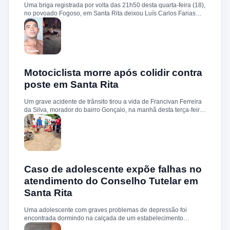
Uma briga registrada por volta das 21h50 desta quarta-feira (18),
no povoado Fogoso, em Santa Rita deixou Luís Carlos Farias
Alves gravemente ferido. Segundo informações, ele e o suspeito
Benedito Alves dos Santos estavam ingerindo bebida alcoólica
quando teve início uma discussão. Durante a confusão, Benedito
quebrou uma garrafa e desferiu vários golpes contra a vítima.
Luís Carlos foi socorrido e, devido à gravidade dos ferimentos,
transferido para o Hospital Socorrão, em São Luís. O suspeito foi
localizado em sua residência, preso e encaminhado à Delegacia
Motociclista morre após colidir contra
de Rosário para os procedimentos legais.
poste em Santa Rita
Um grave acidente de trânsito tirou a vida de Francivan Ferreira
da Silva, morador do bairro Gonçalo, na manhã desta terça-feira
(02). De acordo com informações, Francivan seguia de
motocicleta com a esposa no sentido Areias–Santa Rita quando
perdeu o controle do veículo nas proximidades da ponte de
Carema, colidindo violentamente contra um poste. A vítima
sofreu traumatismo craniano e morreu ainda no local. A esposa,
que estava na garupa, não sofreu ferimentos. O corpo de
Francivan foi encaminhado ao necrotério do Hospital Municipal
Caso de adolescente expõe falhas no
de Santa Rita para os procedimentos de praxe.
atendimento do Conselho Tutelar em
Santa Rita
Uma adolescente com graves problemas de depressão foi
encontrada dormindo na calçada de um estabelecimento
comercial, no centro de Santa Rita, após um surto. O caso