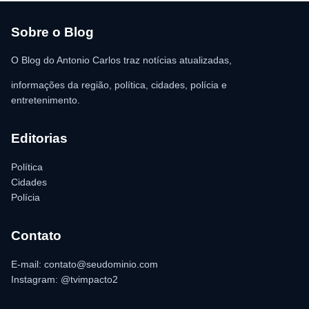
vítima. A Polícia Militar orientou o proprietário do
estabelecimento a registrar o boletim de ocorrência na delegacia
para as providências legais.
Sobre o Blog
O Blog do Antonio Carlos traz notícias atualizadas,
informações da região, política, cidades, polícia e
entretenimento.
Editorias
Política
Cidades
Polícia
Contato
E-mail: contato@seudominio.com
Instagram: @tvimpacto2