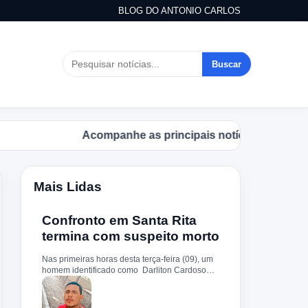
BLOG DO ANTONIO CARLOS
Buscar
Acompanhe as principais notícias no Blog do Antonio Car
Mais Lidas
Confronto em Santa Rita
termina com suspeito morto
Nas primeiras horas desta terça-feira (09), um
homem identificado como Darliton Cardoso
Pereira morreu após confronto com a Polícia
Militar no povoado Timbotiba, zona rural de
Santa Rita. De acordo com a PM, os policiais