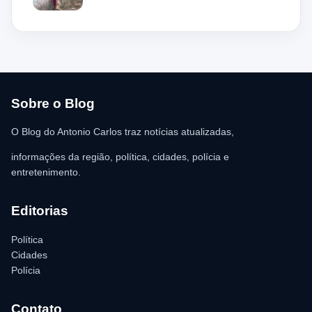
aparentando estar desacordado. De acordo com a vítima,
moradores ajudaram a retirar o suspeito da estrutura antes da
chegada dos policiais. O Serviço de Atendimento Móvel de
Urgência (SAMU) foi acionado e encaminhou o homem para
atendimento médico. Ainda conforme a ocorrência, a quantia de
R$ 350,00 foi recolhida e permaneceu sob responsabilidade da
vítima. A Polícia Militar orientou o proprietário do
estabelecimento a registrar o boletim de ocorrência na delegacia
para as providências legais.
Sobre o Blog
O Blog do Antonio Carlos traz notícias atualizadas,
informações da região, política, cidades, polícia e
entretenimento.
Editorias
Política
Cidades
Polícia
Contato