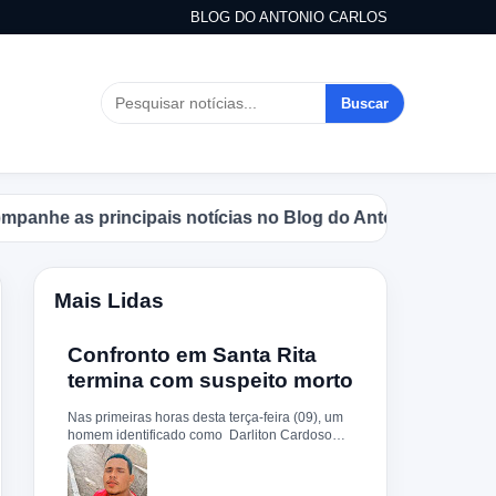
BLOG DO ANTONIO CARLOS
Buscar
 as principais notícias no Blog do Antonio Carlos.
Mais Lidas
Confronto em Santa Rita
termina com suspeito morto
Nas primeiras horas desta terça-feira (09), um
homem identificado como Darliton Cardoso
Pereira morreu após confronto com a Polícia
Militar no povoado Timbotiba, zona rural de
Santa Rita. De acordo com a PM, os policiais