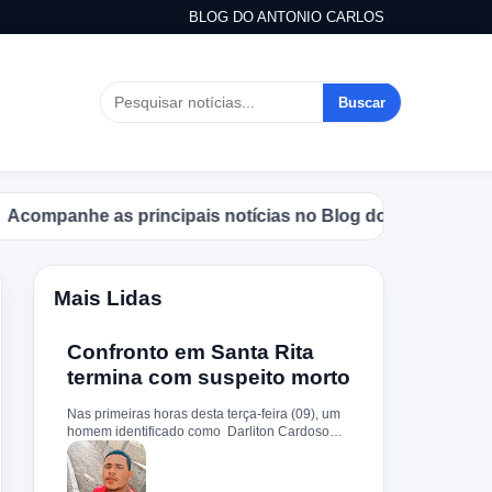
BLOG DO ANTONIO CARLOS
Buscar
anhe as principais notícias no Blog do Antonio Carlos.
Mais Lidas
Confronto em Santa Rita
termina com suspeito morto
Nas primeiras horas desta terça-feira (09), um
homem identificado como Darliton Cardoso
Pereira morreu após confronto com a Polícia
Militar no povoado Timbotiba, zona rural de
Santa Rita. De acordo com a PM, os policiais