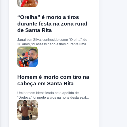
estavam cumprindo um mandado de prisão
contra Darliton, apontado como um dos
suspeitos pela morte brutal de Leandro Sena ,
ocorrida em 25 de fevereiro de 2024. A vítima
“Orelha” é morto a tiros
teria sido torturada, amarrada e executada a
durante festa na zona rural
tiros, em um crime que chocou a cidade.
de Santa Rita
Durante a ação, o suspeito teria reagido à
abordagem e disparado contra a guarnição,
que revidou. Darliton foi atingido, chegou a ser
Janailson Silva, conhecido como “Orelha”, de
socorrido e levado ao hospital da cidade, mas
36 anos, foi assassinado a tiros durante uma
não resistiu. A Polícia Militar segue com
festa no povoado Enfezado, zona rural de
operações e cumprimento de mandados na
Santa Rita, na noite desta quinta-feira (01). De
região.
acordo com informações, a vítima estava do
lado de fora do evento quando dois homens
armados chegaram em uma motocicleta e
efetuaram pelo menos três disparos à queima-
roupa. Janailson morreu ainda no local.
Homem é morto com tiro na
Durante a ação criminosa, uma mulher que
cabeça em Santa Rita
estava próxima foi atingida no braço. Ela
recebeu atendimento médico e está fora de
Um homem identificado pelo apelido de
perigo. O corpo foi removido para o necrotério
“Dodoca” foi morto a tiros na noite desta sexta-
do hospital municipal, onde passou pelos
feira (31), na Rua da Alegria, região do
procedimentos de praxe. A Polícia Militar
conjunto Cohab, em Santa Rita. Segundo
realizou buscas na região, mas até o momento
informações, a vítima teria sido abordada por
nenhum suspeito foi preso. O caso será
homens armados nas proximidades de sua
investigado pela Delegacia de Polícia Civil de
residência. Durante a ação, os suspeitos
Santa Rita.
efetuaram um disparo contra a cabeça de