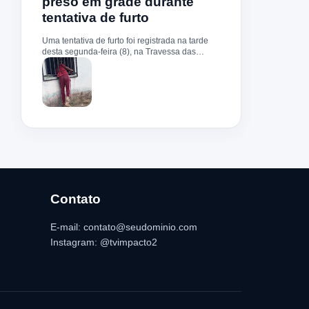
preso em grade durante
do Antonio Carlos se...
trecho da via. Ela sofreu uma queda e morreu
tentativa de furto
ainda no local. Familiares, amigos e moradores
lamentaram a morte da jovem e prestaram
homenagens nas redes sociais. O caso gerou
Uma tentativa de furto foi registrada na tarde
grande repercussão na comunidade, que se
desta segunda-feira (8), na Travessa das
solidariza com os cinco filhos menores de
Malvinas, no povoado Peri de Baixo, em
idade que ficaram sem a mãe.
Bacabeira. Segundo informações da Polícia
Militar, o suspeito, de 36 anos, teria tentado
invadir um estabelecimento comercial, mas
acabou ficando preso na grade do imóvel. Ao
chegar ao local, a guarnição encontrou o
homem deitado no chão, aparentando estar
desacordado. De acordo com a vítima,
moradores ajudaram a retirar o suspeito da
estrutura antes da chegada dos policiais. O
Serviço de Atendimento Móvel de Urgência
(SAMU) foi acionado e encaminhou o homem
para atendimento médico. Ainda conforme a
Contato
ocorrência, a quantia de R$ 350,00 foi
recolhida e permaneceu sob responsabilidade
E-mail: contato@seudominio.com
da vítima. A Polícia Militar orientou o
proprietário do estabelecimento a registrar o
Instagram: @tvimpacto2
boletim de ocorrência na delegacia para as
providências legais.