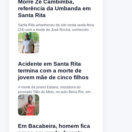
diretrizes estratégicas que incluem o reforço do
Morre Zé Cambimba,
plantões, o registro e acompanhamento das
policiamento ostensivo, a ocupação de áreas
referência da Umbanda em
ocorrências e a disponibi...
consideradas sensíveis, além de abordagens
Santa Rita
qualificadas e ações preventivas voltadas à
redução dos índices de criminalidade. Durante
a ofensiva, o efetivo policial foi ampliado,
Santa Rita amanheceu de luto nesta sexta-feira
garantindo presença constante nas ruas. As
(24) com a morte de José Rocha, conhecido
equipes realizaram fiscalizações, bloqueios e
como Mestre Zé Cambimba. Ele tinha 87 anos.
incursões preventivas com o objetivo de coibir
De acordo com informações de familiares,
o tráfico de drogas, impedir a atuação de
Mestre Zé Cambimba passou mal nas
grupos criminosos e aumentar a sensação de
primeiras horas da manhã, foi socorrido e
segurança entre os moradores. A Polícia Militar
encaminhado ao Hospital Municipal de Santa
do Maranhão reforçou que seguirá adotando
Rita, mas não resistiu. A suspeita é de que a
medidas firmes e contínuas no enfrentamento à
morte tenha sido provocada por um aneurisma,
Acidente em Santa Rita
criminalidade, busc...
problema de saúde que ele enfrentava.
termina com a morte de
Reconhecido como uma das principais
jovem mãe de cinco filhos
lideranças religiosas do município, iniciou sua
trajetória espiritual aos 15 anos de idade. Era
proprietário do terreiro Casa de Toi Légua Bogi
A morte da jovem Ediana, moradora do
Buá, onde dedicou décadas aos trabalhos de
povoado Sítio do Meio, no polo Beira Rio, em
Umbanda, realizando benzimentos e
Santa Rita, causou forte comoção. Além da
atendimentos espirituais. Ao longo da vida,
perda precoce, a tragédia chama atenção pelo
também foi reconhecido como Mestre da
fato de ela deixar cinco filhos menores de
Cultura Popular, recebendo diversas
idade. O acidente aconteceu no fim da tarde
premiações pela contribuição à preservação
desta terça-feira (7), na estrada de acesso à
das tradições religiosas e culturais da região. O
comunidade Santiago. Segundo informações,
velório acontece na residência da família, no
Ediana seguia sozinha em uma motocicleta
Em Bacabeira, homem fica
povoado Olhos D’Água, em Santa Rita. O Blog
quando perdeu o controle do veículo em um