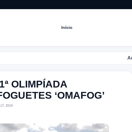
Início
Acompanhe as p
1ª OLIMPÍADA
FOGUETES ‘OMAFOG’
17, 2019