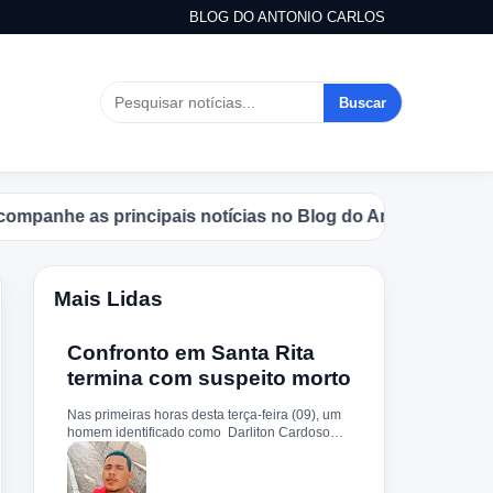
BLOG DO ANTONIO CARLOS
Buscar
rincipais notícias no Blog do Antonio Carlos.
Mais Lidas
Confronto em Santa Rita
termina com suspeito morto
Nas primeiras horas desta terça-feira (09), um
homem identificado como Darliton Cardoso
Pereira morreu após confronto com a Polícia
Militar no povoado Timbotiba, zona rural de
Santa Rita. De acordo com a PM, os policiais