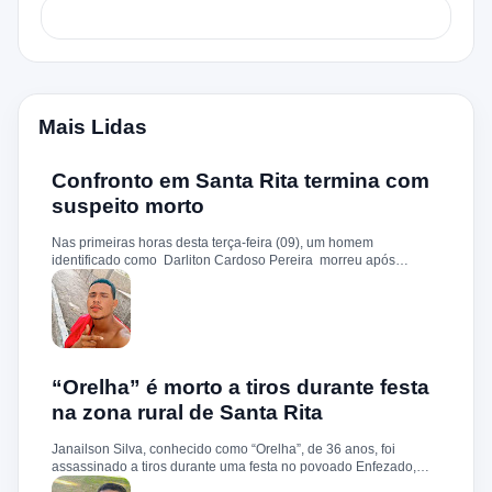
Mais Lidas
Confronto em Santa Rita termina com
suspeito morto
Nas primeiras horas desta terça-feira (09), um homem
identificado como Darliton Cardoso Pereira morreu após
confronto com a Polícia Militar no povoado Timbotiba, zona rural
de Santa Rita. De acordo com a PM, os policiais estavam
cumprindo um mandado de prisão contra Darliton, apontado
como um dos suspeitos pela morte brutal de Leandro Sena ,
ocorrida em 25 de fevereiro de 2024. A vítima teria sido
torturada, amarrada e executada a tiros, em um crime que
chocou a cidade. Durante a ação, o suspeito teria reagido à
“Orelha” é morto a tiros durante festa
abordagem e disparado contra a guarnição, que revidou.
na zona rural de Santa Rita
Darliton foi atingido, chegou a ser socorrido e levado ao hospital
da cidade, mas não resistiu. A Polícia Militar segue com
Janailson Silva, conhecido como “Orelha”, de 36 anos, foi
operações e cumprimento de mandados na região.
assassinado a tiros durante uma festa no povoado Enfezado,
zona rural de Santa Rita, na noite desta quinta-feira (01). De