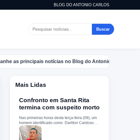
BLOG DO ANTONIO CARLOS
Buscar
as principais notícias no Blog do Antonio Carlos.
Mais Lidas
Confronto em Santa Rita
termina com suspeito morto
Nas primeiras horas desta terça-feira (09), um
homem identificado como Darliton Cardoso
Pereira morreu após confronto com a Polícia
Militar no povoado Timbotiba, zona rural de
Santa Rita. De acordo com a PM, os policiais