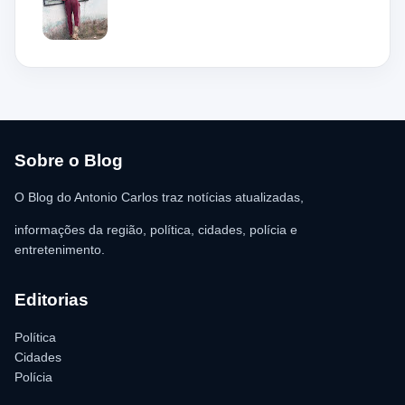
mas acabou ficando preso na grade do imóvel. Ao chegar ao
local, a guarnição encontrou o homem deitado no chão,
aparentando estar desacordado. De acordo com a vítima,
moradores ajudaram a retirar o suspeito da estrutura antes da
chegada dos policiais. O Serviço de Atendimento Móvel de
Urgência (SAMU) foi acionado e encaminhou o homem para
atendimento médico. Ainda conforme a ocorrência, a quantia de
R$ 350,00 foi recolhida e permaneceu sob responsabilidade da
vítima. A Polícia Militar orientou o proprietário do
estabelecimento a registrar o boletim de ocorrência na delegacia
para as providências legais.
Sobre o Blog
O Blog do Antonio Carlos traz notícias atualizadas,
informações da região, política, cidades, polícia e
entretenimento.
Editorias
Política
Cidades
Polícia