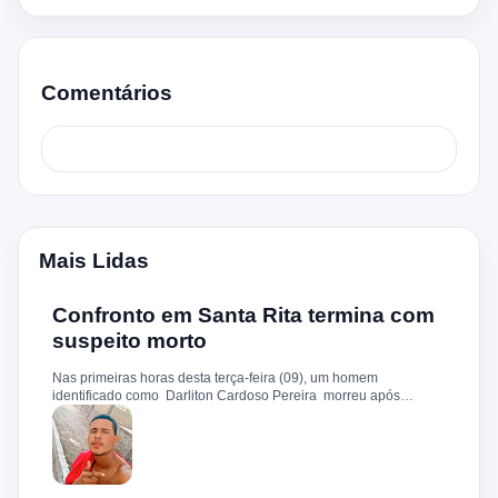
Comentários
Mais Lidas
Confronto em Santa Rita termina com
suspeito morto
Nas primeiras horas desta terça-feira (09), um homem
identificado como Darliton Cardoso Pereira morreu após
confronto com a Polícia Militar no povoado Timbotiba, zona rural
de Santa Rita. De acordo com a PM, os policiais estavam
cumprindo um mandado de prisão contra Darliton, apontado
como um dos suspeitos pela morte brutal de Leandro Sena ,
ocorrida em 25 de fevereiro de 2024. A vítima teria sido