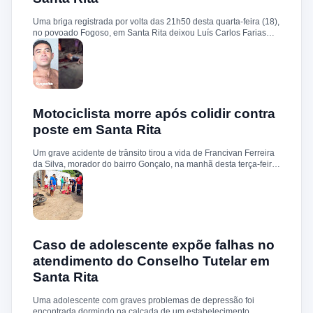
sobre a identificação ou prisão dos suspeitos.
Uma briga registrada por volta das 21h50 desta quarta-feira (18),
no povoado Fogoso, em Santa Rita deixou Luís Carlos Farias
Alves gravemente ferido. Segundo informações, ele e o suspeito
Benedito Alves dos Santos estavam ingerindo bebida alcoólica
quando teve início uma discussão. Durante a confusão, Benedito
quebrou uma garrafa e desferiu vários golpes contra a vítima.
Luís Carlos foi socorrido e, devido à gravidade dos ferimentos,
transferido para o Hospital Socorrão, em São Luís. O suspeito foi
localizado em sua residência, preso e encaminhado à Delegacia
Motociclista morre após colidir contra
de Rosário para os procedimentos legais.
poste em Santa Rita
Um grave acidente de trânsito tirou a vida de Francivan Ferreira
da Silva, morador do bairro Gonçalo, na manhã desta terça-feira
(02). De acordo com informações, Francivan seguia de
motocicleta com a esposa no sentido Areias–Santa Rita quando
perdeu o controle do veículo nas proximidades da ponte de
Carema, colidindo violentamente contra um poste. A vítima
sofreu traumatismo craniano e morreu ainda no local. A esposa,
que estava na garupa, não sofreu ferimentos. O corpo de
Francivan foi encaminhado ao necrotério do Hospital Municipal
Caso de adolescente expõe falhas no
de Santa Rita para os procedimentos de praxe.
atendimento do Conselho Tutelar em
Santa Rita
Uma adolescente com graves problemas de depressão foi
encontrada dormindo na calçada de um estabelecimento