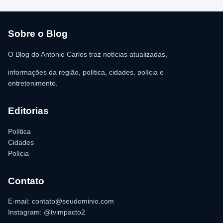
R$ 350,00 foi recolhida e permaneceu sob responsabilidade da
vítima. A Polícia Militar orientou o proprietário do
estabelecimento a registrar o boletim de ocorrência na delegacia
para as providências legais.
Sobre o Blog
O Blog do Antonio Carlos traz notícias atualizadas,
informações da região, política, cidades, polícia e
entretenimento.
Editorias
Política
Cidades
Polícia
Contato
E-mail: contato@seudominio.com
Instagram: @tvimpacto2