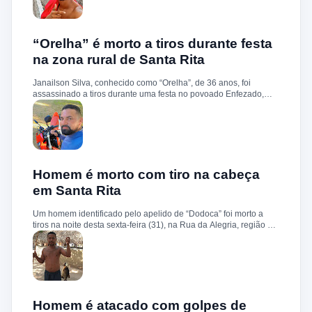
como um dos suspeitos pela morte brutal de Leandro Sena ,
ocorrida em 25 de fevereiro de 2024. A vítima teria sido
torturada, amarrada e executada a tiros, em um crime que
chocou a cidade. Durante a ação, o suspeito teria reagido à
“Orelha” é morto a tiros durante festa
abordagem e disparado contra a guarnição, que revidou.
na zona rural de Santa Rita
Darliton foi atingido, chegou a ser socorrido e levado ao hospital
da cidade, mas não resistiu. A Polícia Militar segue com
Janailson Silva, conhecido como “Orelha”, de 36 anos, foi
operações e cumprimento de mandados na região.
assassinado a tiros durante uma festa no povoado Enfezado,
zona rural de Santa Rita, na noite desta quinta-feira (01). De
acordo com informações, a vítima estava do lado de fora do
evento quando dois homens armados chegaram em uma
motocicleta e efetuaram pelo menos três disparos à queima-
roupa. Janailson morreu ainda no local. Durante a ação
criminosa, uma mulher que estava próxima foi atingida no braço.
Ela recebeu atendimento médico e está fora de perigo. O corpo
Homem é morto com tiro na cabeça
foi removido para o necrotério do hospital municipal, onde
em Santa Rita
passou pelos procedimentos de praxe. A Polícia Militar realizou
buscas na região, mas até o momento nenhum suspeito foi
Um homem identificado pelo apelido de “Dodoca” foi morto a
preso. O caso será investigado pela Delegacia de Polícia Civil
tiros na noite desta sexta-feira (31), na Rua da Alegria, região do
de Santa Rita.
conjunto Cohab, em Santa Rita. Segundo informações, a
vítima teria sido abordada por homens armados nas
proximidades de sua residência. Durante a ação, os suspeitos
efetuaram um disparo contra a cabeça de “Dodoca”, que morreu
ainda no local. Pelas características do crime, a polícia trabalha
com a possibilidade de execução. Após os procedimentos
iniciais, o corpo foi removido e encaminhado ao Instituto Médico
Homem é atacado com golpes de