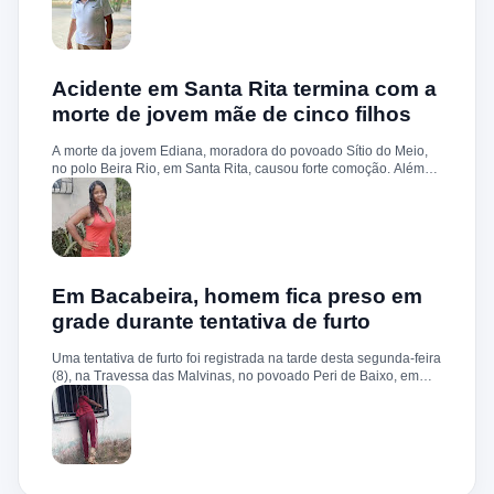
reforçou que seguirá adotando medidas firmes e contínuas no
socorrido e encaminhado ao Hospital Municipal de Santa Rita,
enfrentamento à criminalidade, busc...
mas não resistiu. A suspeita é de que a morte tenha sido
provocada por um aneurisma, problema de saúde que ele
enfrentava. Reconhecido como uma das principais lideranças
religiosas do município, iniciou sua trajetória espiritual aos 15
Acidente em Santa Rita termina com a
anos de idade. Era proprietário do terreiro Casa de Toi Légua
morte de jovem mãe de cinco filhos
Bogi Buá, onde dedicou décadas aos trabalhos de Umbanda,
realizando benzimentos e atendimentos espirituais. Ao longo da
A morte da jovem Ediana, moradora do povoado Sítio do Meio,
vida, também foi reconhecido como Mestre da Cultura Popular,
no polo Beira Rio, em Santa Rita, causou forte comoção. Além
recebendo diversas premiações pela contribuição à preservação
da perda precoce, a tragédia chama atenção pelo fato de ela
das tradições religiosas e culturais da região. O velório acontece
deixar cinco filhos menores de idade. O acidente aconteceu no
na residência da família, no povoado Olhos D’Água, em Santa
fim da tarde desta terça-feira (7), na estrada de acesso à
Rita. O Blog do Antonio Carlos se...
comunidade Santiago. Segundo informações, Ediana seguia
sozinha em uma motocicleta quando perdeu o controle do
veículo em um trecho da via. Ela sofreu uma queda e morreu
ainda no local. Familiares, amigos e moradores lamentaram a
Em Bacabeira, homem fica preso em
morte da jovem e prestaram homenagens nas redes sociais. O
grade durante tentativa de furto
caso gerou grande repercussão na comunidade, que se
solidariza com os cinco filhos menores de idade que ficaram sem
Uma tentativa de furto foi registrada na tarde desta segunda-feira
a mãe.
(8), na Travessa das Malvinas, no povoado Peri de Baixo, em
Bacabeira. Segundo informações da Polícia Militar, o suspeito,
de 36 anos, teria tentado invadir um estabelecimento comercial,
mas acabou ficando preso na grade do imóvel. Ao chegar ao
local, a guarnição encontrou o homem deitado no chão,
aparentando estar desacordado. De acordo com a vítima,
moradores ajudaram a retirar o suspeito da estrutura antes da