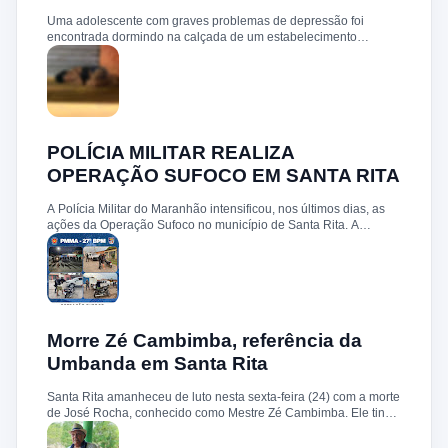
Uma adolescente com graves problemas de depressão foi
encontrada dormindo na calçada de um estabelecimento
comercial, no centro de Santa Rita, após um surto. O caso
chamou a atenção da população e levantou questionamentos
sobre a atuação do Conselho Tutelar. Segundo relatos, a
proprietária do comércio acionou o órgão diversas vezes, mas
não conseguiu contato com nenhum dos cinco conselheiros
tutelares. Diante da falta de atendimento, foi necessário recorrer
ao Conselho Municipal dos Direitos da Criança e do
POLÍCIA MILITAR REALIZA
Adolescente (CMDCA), que viabilizou o encaminhamento da
OPERAÇÃO SUFOCO EM SANTA RITA
adolescente ao Hospital Municipal de Santa Rita, onde ela
permanece internada. O episódio reacende o debate sobre a
A Polícia Militar do Maranhão intensificou, nos últimos dias, as
estrutura e o funcionamento dos plantões do Conselho Tutelar,
ações da Operação Sufoco no município de Santa Rita. A
cuja missão, prevista no Estatuto da Criança e do Adolescente
iniciativa tem como foco o combate à atuação de facções
(ECA), é zelar pela garantia dos direitos de crianças e
criminosas, a repressão a crimes violentos e a manutenção da
adolescentes. Também surgem questionamentos sobre a
ordem pública. De acordo com o comandante do 27º Batalhão
organização dos plantões, o registro e acompanhamento das
de Polícia Militar, Major Lucena Júnior, a operação segue
ocorrências e a disponibi...
diretrizes estratégicas que incluem o reforço do policiamento
ostensivo, a ocupação de áreas consideradas sensíveis, além de
abordagens qualificadas e ações preventivas voltadas à redução
Morre Zé Cambimba, referência da
dos índices de criminalidade. Durante a ofensiva, o efetivo
Umbanda em Santa Rita
policial foi ampliado, garantindo presença constante nas ruas. As
equipes realizaram fiscalizações, bloqueios e incursões
Santa Rita amanheceu de luto nesta sexta-feira (24) com a morte
preventivas com o objetivo de coibir o tráfico de drogas, impedir
de José Rocha, conhecido como Mestre Zé Cambimba. Ele tinha
a atuação de grupos criminosos e aumentar a sensação de
87 anos. De acordo com informações de familiares, Mestre Zé
segurança entre os moradores. A Polícia Militar do Maranhão
Cambimba passou mal nas primeiras horas da manhã, foi