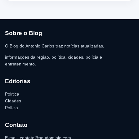
chegada dos policiais. O Serviço de Atendimento Móvel de
Urgência (SAMU) foi acionado e encaminhou o homem para
atendimento médico. Ainda conforme a ocorrência, a quantia de
R$ 350,00 foi recolhida e permaneceu sob responsabilidade da
vítima. A Polícia Militar orientou o proprietário do
estabelecimento a registrar o boletim de ocorrência na delegacia
para as providências legais.
Sobre o Blog
O Blog do Antonio Carlos traz notícias atualizadas,
informações da região, política, cidades, polícia e
entretenimento.
Editorias
Política
Cidades
Polícia
Contato
E-mail: contato@seudominio.com