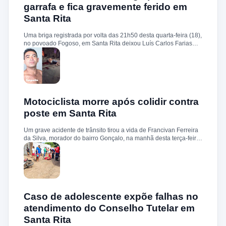
Legal (IML). O caso deverá ser investigado pela Polícia Civil, que
garrafa e fica gravemente ferido em
deve buscar esclarecer a autoria, a motivação e as
Santa Rita
circunstâncias do homicídio. Até o momento, não há informações
sobre a identificação ou prisão dos suspeitos.
Uma briga registrada por volta das 21h50 desta quarta-feira (18),
no povoado Fogoso, em Santa Rita deixou Luís Carlos Farias
Alves gravemente ferido. Segundo informações, ele e o suspeito
Benedito Alves dos Santos estavam ingerindo bebida alcoólica
quando teve início uma discussão. Durante a confusão, Benedito
quebrou uma garrafa e desferiu vários golpes contra a vítima.
Luís Carlos foi socorrido e, devido à gravidade dos ferimentos,
transferido para o Hospital Socorrão, em São Luís. O suspeito foi
localizado em sua residência, preso e encaminhado à Delegacia
Motociclista morre após colidir contra
de Rosário para os procedimentos legais.
poste em Santa Rita
Um grave acidente de trânsito tirou a vida de Francivan Ferreira
da Silva, morador do bairro Gonçalo, na manhã desta terça-feira
(02). De acordo com informações, Francivan seguia de
motocicleta com a esposa no sentido Areias–Santa Rita quando
perdeu o controle do veículo nas proximidades da ponte de
Carema, colidindo violentamente contra um poste. A vítima
sofreu traumatismo craniano e morreu ainda no local. A esposa,
que estava na garupa, não sofreu ferimentos. O corpo de
Francivan foi encaminhado ao necrotério do Hospital Municipal
Caso de adolescente expõe falhas no
de Santa Rita para os procedimentos de praxe.
atendimento do Conselho Tutelar em
Santa Rita