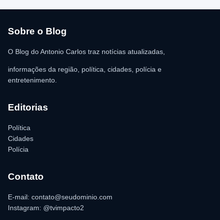
R$ 350,00 foi recolhida e permaneceu sob responsabilidade da
vítima. A Polícia Militar orientou o proprietário do
estabelecimento a registrar o boletim de ocorrência na delegacia
para as providências legais.
Sobre o Blog
O Blog do Antonio Carlos traz notícias atualizadas,
informações da região, política, cidades, polícia e
entretenimento.
Editorias
Política
Cidades
Polícia
Contato
E-mail: contato@seudominio.com
Instagram: @tvimpacto2