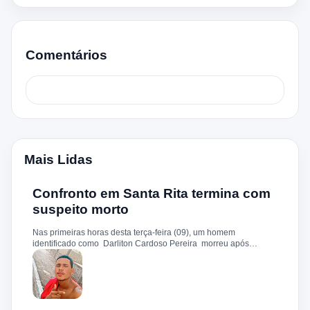
Comentários
Mais Lidas
Confronto em Santa Rita termina com
suspeito morto
Nas primeiras horas desta terça-feira (09), um homem
identificado como Darliton Cardoso Pereira morreu após
confronto com a Polícia Militar no povoado Timbotiba, zona rural
de Santa Rita. De acordo com a PM, os policiais estavam
cumprindo um mandado de prisão contra Darliton, apontado
como um dos suspeitos pela morte brutal de Leandro Sena ,
ocorrida em 25 de fevereiro de 2024. A vítima teria sido