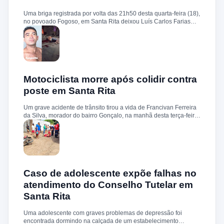
sobre a identificação ou prisão dos suspeitos.
Uma briga registrada por volta das 21h50 desta quarta-feira (18),
no povoado Fogoso, em Santa Rita deixou Luís Carlos Farias
Alves gravemente ferido. Segundo informações, ele e o suspeito
Benedito Alves dos Santos estavam ingerindo bebida alcoólica
quando teve início uma discussão. Durante a confusão, Benedito
quebrou uma garrafa e desferiu vários golpes contra a vítima.
Luís Carlos foi socorrido e, devido à gravidade dos ferimentos,
transferido para o Hospital Socorrão, em São Luís. O suspeito foi
localizado em sua residência, preso e encaminhado à Delegacia
Motociclista morre após colidir contra
de Rosário para os procedimentos legais.
poste em Santa Rita
Um grave acidente de trânsito tirou a vida de Francivan Ferreira
da Silva, morador do bairro Gonçalo, na manhã desta terça-feira
(02). De acordo com informações, Francivan seguia de
motocicleta com a esposa no sentido Areias–Santa Rita quando
perdeu o controle do veículo nas proximidades da ponte de
Carema, colidindo violentamente contra um poste. A vítima
sofreu traumatismo craniano e morreu ainda no local. A esposa,
que estava na garupa, não sofreu ferimentos. O corpo de
Francivan foi encaminhado ao necrotério do Hospital Municipal
Caso de adolescente expõe falhas no
de Santa Rita para os procedimentos de praxe.
atendimento do Conselho Tutelar em
Santa Rita
Uma adolescente com graves problemas de depressão foi
encontrada dormindo na calçada de um estabelecimento