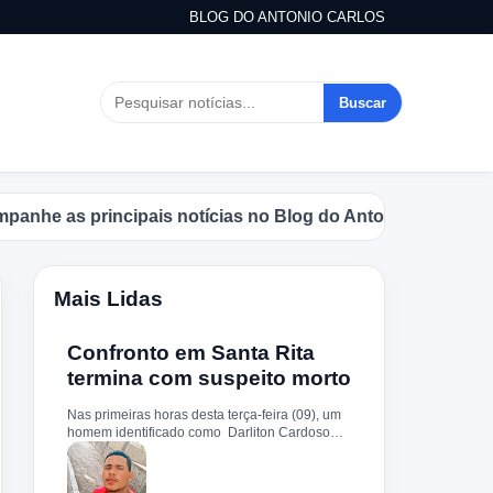
BLOG DO ANTONIO CARLOS
Buscar
as principais notícias no Blog do Antonio Carlos.
Mais Lidas
Confronto em Santa Rita
termina com suspeito morto
Nas primeiras horas desta terça-feira (09), um
homem identificado como Darliton Cardoso
Pereira morreu após confronto com a Polícia
Militar no povoado Timbotiba, zona rural de
Santa Rita. De acordo com a PM, os policiais