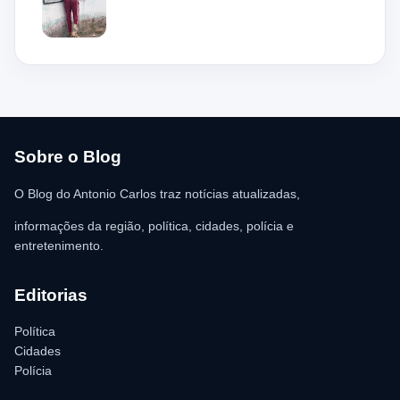
mas acabou ficando preso na grade do imóvel. Ao chegar ao
local, a guarnição encontrou o homem deitado no chão,
aparentando estar desacordado. De acordo com a vítima,
moradores ajudaram a retirar o suspeito da estrutura antes da
chegada dos policiais. O Serviço de Atendimento Móvel de
Urgência (SAMU) foi acionado e encaminhou o homem para
atendimento médico. Ainda conforme a ocorrência, a quantia de
R$ 350,00 foi recolhida e permaneceu sob responsabilidade da
vítima. A Polícia Militar orientou o proprietário do
estabelecimento a registrar o boletim de ocorrência na delegacia
para as providências legais.
Sobre o Blog
O Blog do Antonio Carlos traz notícias atualizadas,
informações da região, política, cidades, polícia e
entretenimento.
Editorias
Política
Cidades
Polícia