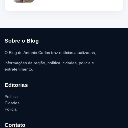
aparentando estar desacordado. De acordo com a vítima,
moradores ajudaram a retirar o suspeito da estrutura antes da
chegada dos policiais. O Serviço de Atendimento Móvel de
Urgência (SAMU) foi acionado e encaminhou o homem para
atendimento médico. Ainda conforme a ocorrência, a quantia de
R$ 350,00 foi recolhida e permaneceu sob responsabilidade da
vítima. A Polícia Militar orientou o proprietário do
estabelecimento a registrar o boletim de ocorrência na delegacia
para as providências legais.
Sobre o Blog
O Blog do Antonio Carlos traz notícias atualizadas,
informações da região, política, cidades, polícia e
entretenimento.
Editorias
Política
Cidades
Polícia
Contato