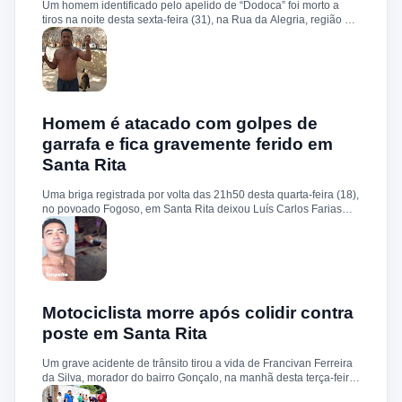
Um homem identificado pelo apelido de “Dodoca” foi morto a
preso. O caso será investigado pela Delegacia de Polícia Civil
tiros na noite desta sexta-feira (31), na Rua da Alegria, região do
de Santa Rita.
conjunto Cohab, em Santa Rita. Segundo informações, a
vítima teria sido abordada por homens armados nas
proximidades de sua residência. Durante a ação, os suspeitos
efetuaram um disparo contra a cabeça de “Dodoca”, que morreu
ainda no local. Pelas características do crime, a polícia trabalha
com a possibilidade de execução. Após os procedimentos
iniciais, o corpo foi removido e encaminhado ao Instituto Médico
Homem é atacado com golpes de
Legal (IML). O caso deverá ser investigado pela Polícia Civil, que
garrafa e fica gravemente ferido em
deve buscar esclarecer a autoria, a motivação e as
Santa Rita
circunstâncias do homicídio. Até o momento, não há informações
sobre a identificação ou prisão dos suspeitos.
Uma briga registrada por volta das 21h50 desta quarta-feira (18),
no povoado Fogoso, em Santa Rita deixou Luís Carlos Farias
Alves gravemente ferido. Segundo informações, ele e o suspeito
Benedito Alves dos Santos estavam ingerindo bebida alcoólica
quando teve início uma discussão. Durante a confusão, Benedito
quebrou uma garrafa e desferiu vários golpes contra a vítima.
Luís Carlos foi socorrido e, devido à gravidade dos ferimentos,
transferido para o Hospital Socorrão, em São Luís. O suspeito foi
localizado em sua residência, preso e encaminhado à Delegacia
Motociclista morre após colidir contra
de Rosário para os procedimentos legais.
poste em Santa Rita
Um grave acidente de trânsito tirou a vida de Francivan Ferreira
da Silva, morador do bairro Gonçalo, na manhã desta terça-feira
(02). De acordo com informações, Francivan seguia de