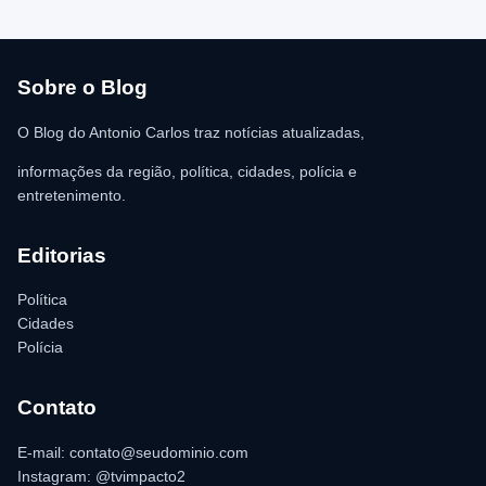
atendimento médico. Ainda conforme a ocorrência, a quantia de
R$ 350,00 foi recolhida e permaneceu sob responsabilidade da
vítima. A Polícia Militar orientou o proprietário do
estabelecimento a registrar o boletim de ocorrência na delegacia
para as providências legais.
Sobre o Blog
O Blog do Antonio Carlos traz notícias atualizadas,
informações da região, política, cidades, polícia e
entretenimento.
Editorias
Política
Cidades
Polícia
Contato
E-mail: contato@seudominio.com
Instagram: @tvimpacto2