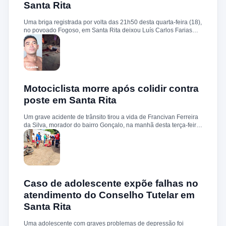
Santa Rita
circunstâncias do homicídio. Até o momento, não há informações
sobre a identificação ou prisão dos suspeitos.
Uma briga registrada por volta das 21h50 desta quarta-feira (18),
no povoado Fogoso, em Santa Rita deixou Luís Carlos Farias
Alves gravemente ferido. Segundo informações, ele e o suspeito
Benedito Alves dos Santos estavam ingerindo bebida alcoólica
quando teve início uma discussão. Durante a confusão, Benedito
quebrou uma garrafa e desferiu vários golpes contra a vítima.
Luís Carlos foi socorrido e, devido à gravidade dos ferimentos,
transferido para o Hospital Socorrão, em São Luís. O suspeito foi
localizado em sua residência, preso e encaminhado à Delegacia
Motociclista morre após colidir contra
de Rosário para os procedimentos legais.
poste em Santa Rita
Um grave acidente de trânsito tirou a vida de Francivan Ferreira
da Silva, morador do bairro Gonçalo, na manhã desta terça-feira
(02). De acordo com informações, Francivan seguia de
motocicleta com a esposa no sentido Areias–Santa Rita quando
perdeu o controle do veículo nas proximidades da ponte de
Carema, colidindo violentamente contra um poste. A vítima
sofreu traumatismo craniano e morreu ainda no local. A esposa,
que estava na garupa, não sofreu ferimentos. O corpo de
Francivan foi encaminhado ao necrotério do Hospital Municipal
Caso de adolescente expõe falhas no
de Santa Rita para os procedimentos de praxe.
atendimento do Conselho Tutelar em
Santa Rita
Uma adolescente com graves problemas de depressão foi