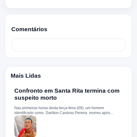
Comentários
Mais Lidas
Confronto em Santa Rita termina com
suspeito morto
Nas primeiras horas desta terça-feira (09), um homem
identificado como Darliton Cardoso Pereira morreu após
confronto com a Polícia Militar no povoado Timbotiba, zona rural
de Santa Rita. De acordo com a PM, os policiais estavam
cumprindo um mandado de prisão contra Darliton, apontado
como um dos suspeitos pela morte brutal de Leandro Sena ,