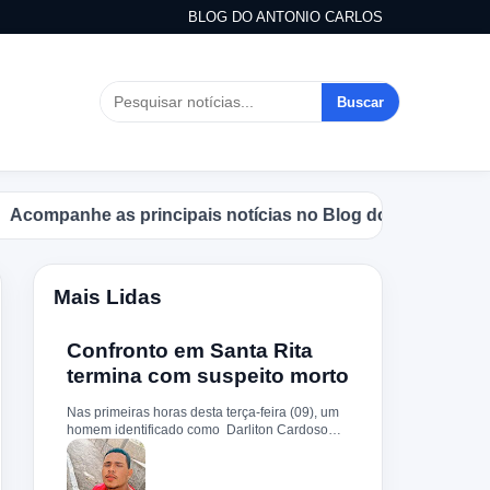
BLOG DO ANTONIO CARLOS
Buscar
anhe as principais notícias no Blog do Antonio Carlos.
Mais Lidas
Confronto em Santa Rita
termina com suspeito morto
Nas primeiras horas desta terça-feira (09), um
homem identificado como Darliton Cardoso
Pereira morreu após confronto com a Polícia
Militar no povoado Timbotiba, zona rural de
Santa Rita. De acordo com a PM, os policiais