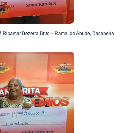
é Ribamar Bezerra Brito – Ramal do Abude, Bacabeira