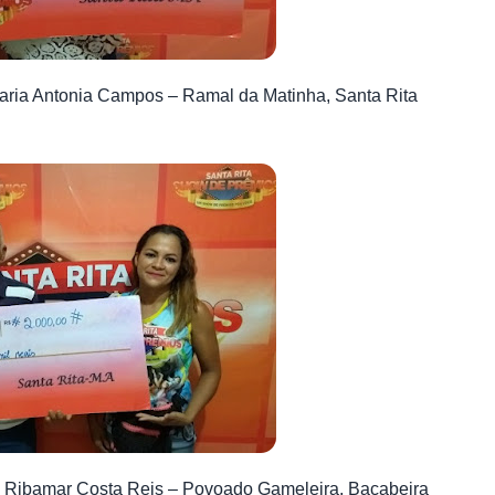
aria Antonia Campos – Ramal da Matinha, Santa Rita
é Ribamar Costa Reis – Povoado Gameleira, Bacabeira