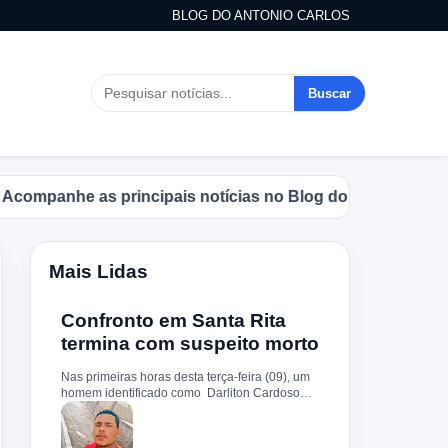
BLOG DO ANTONIO CARLOS
Buscar
panhe as principais notícias no Blog do Antonio Carlos.
Mais Lidas
Confronto em Santa Rita
termina com suspeito morto
Nas primeiras horas desta terça-feira (09), um
homem identificado como Darliton Cardoso
Pereira morreu após confronto com a Polícia
Militar no povoado Timbotiba, zona rural de
Santa Rita. De acordo com a PM, os policiais