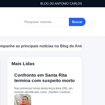
BLOG DO ANTONIO CARLOS
Buscar
s principais notícias no Blog do Antonio Carlos.
Mais Lidas
Confronto em Santa Rita
termina com suspeito morto
Nas primeiras horas desta terça-feira (09), um
homem identificado como Darliton Cardoso
Pereira morreu após confronto com a Polícia
Militar no povoado Timbotiba, zona rural de
Santa Rita. De acordo com a PM, os policiais