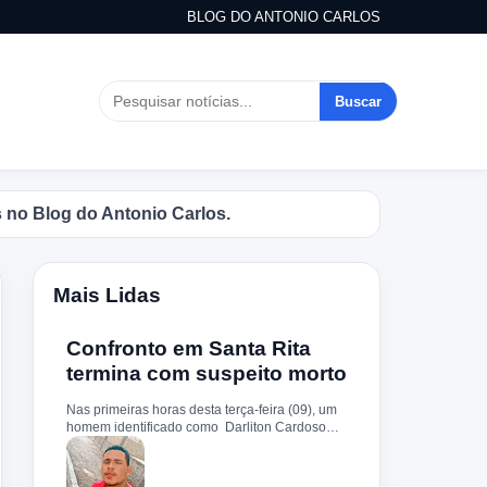
BLOG DO ANTONIO CARLOS
Buscar
Antonio Carlos.
Mais Lidas
Confronto em Santa Rita
termina com suspeito morto
Nas primeiras horas desta terça-feira (09), um
homem identificado como Darliton Cardoso
Pereira morreu após confronto com a Polícia
Militar no povoado Timbotiba, zona rural de
Santa Rita. De acordo com a PM, os policiais