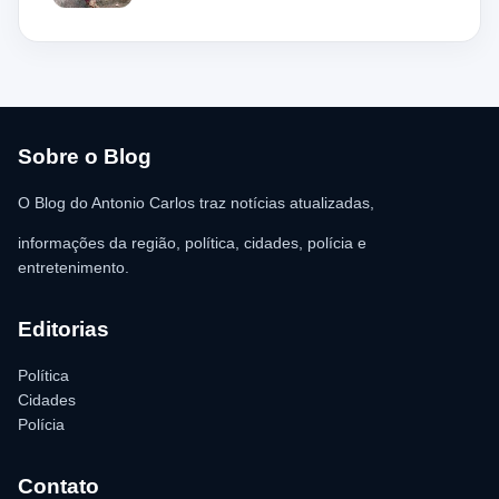
aparentando estar desacordado. De acordo com a vítima,
moradores ajudaram a retirar o suspeito da estrutura antes da
chegada dos policiais. O Serviço de Atendimento Móvel de
Urgência (SAMU) foi acionado e encaminhou o homem para
atendimento médico. Ainda conforme a ocorrência, a quantia de
R$ 350,00 foi recolhida e permaneceu sob responsabilidade da
vítima. A Polícia Militar orientou o proprietário do
estabelecimento a registrar o boletim de ocorrência na delegacia
para as providências legais.
Sobre o Blog
O Blog do Antonio Carlos traz notícias atualizadas,
informações da região, política, cidades, polícia e
entretenimento.
Editorias
Política
Cidades
Polícia
Contato