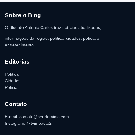
vítima. A Polícia Militar orientou o proprietário do
estabelecimento a registrar o boletim de ocorrência na delegacia
para as providências legais.
Sobre o Blog
O Blog do Antonio Carlos traz notícias atualizadas,
informações da região, política, cidades, polícia e
entretenimento.
Editorias
Política
Cidades
Polícia
Contato
E-mail: contato@seudominio.com
Instagram: @tvimpacto2