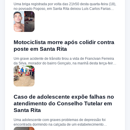
Uma briga registrada por volta das 21h50 desta quarta-feira (18),
no povoado Fogoso, em Santa Rita deixou Luís Carlos Farias
Alves gravemente ferido. Segundo informações, ele e o suspeito
Benedito Alves dos Santos estavam ingerindo bebida alcoólica
quando teve início uma discussão. Durante a confusão, Benedito
quebrou uma garrafa e desferiu vários golpes contra a vítima.
Luís Carlos foi socorrido e, devido à gravidade dos ferimentos,
transferido para o Hospital Socorrão, em São Luís. O suspeito foi
localizado em sua residência, preso e encaminhado à Delegacia
Motociclista morre após colidir contra
de Rosário para os procedimentos legais.
poste em Santa Rita
Um grave acidente de trânsito tirou a vida de Francivan Ferreira
da Silva, morador do bairro Gonçalo, na manhã desta terça-feira
(02). De acordo com informações, Francivan seguia de
motocicleta com a esposa no sentido Areias–Santa Rita quando
perdeu o controle do veículo nas proximidades da ponte de
Carema, colidindo violentamente contra um poste. A vítima
sofreu traumatismo craniano e morreu ainda no local. A esposa,
que estava na garupa, não sofreu ferimentos. O corpo de
Francivan foi encaminhado ao necrotério do Hospital Municipal
Caso de adolescente expõe falhas no
de Santa Rita para os procedimentos de praxe.
atendimento do Conselho Tutelar em
Santa Rita
Uma adolescente com graves problemas de depressão foi
encontrada dormindo na calçada de um estabelecimento
comercial, no centro de Santa Rita, após um surto. O caso