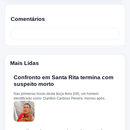
Comentários
Mais Lidas
Confronto em Santa Rita termina com
suspeito morto
Nas primeiras horas desta terça-feira (09), um homem
identificado como Darliton Cardoso Pereira morreu após
confronto com a Polícia Militar no povoado Timbotiba, zona rural
de Santa Rita. De acordo com a PM, os policiais estavam
cumprindo um mandado de prisão contra Darliton, apontado
como um dos suspeitos pela morte brutal de Leandro Sena ,
ocorrida em 25 de fevereiro de 2024. A vítima teria sido
torturada, amarrada e executada a tiros, em um crime que