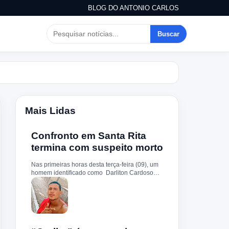
BLOG DO ANTONIO CARLOS
Buscar
Mais Lidas
Confronto em Santa Rita
termina com suspeito morto
Nas primeiras horas desta terça-feira (09), um
homem identificado como Darliton Cardoso
Pereira morreu após confronto com a Polícia
Militar no povoado Timbotiba, zona rural de
Santa Rita. De acordo com a PM, os policiais
estavam cumprindo um mandado de prisão
contra Darliton, apontado como um dos
suspeitos pela morte brutal de Leandro Sena ,