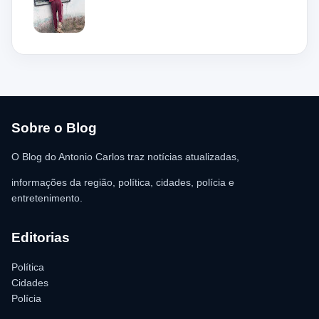
mas acabou ficando preso na grade do imóvel. Ao chegar ao
local, a guarnição encontrou o homem deitado no chão,
aparentando estar desacordado. De acordo com a vítima,
moradores ajudaram a retirar o suspeito da estrutura antes da
chegada dos policiais. O Serviço de Atendimento Móvel de
Urgência (SAMU) foi acionado e encaminhou o homem para
atendimento médico. Ainda conforme a ocorrência, a quantia de
R$ 350,00 foi recolhida e permaneceu sob responsabilidade da
vítima. A Polícia Militar orientou o proprietário do
estabelecimento a registrar o boletim de ocorrência na delegacia
para as providências legais.
Sobre o Blog
O Blog do Antonio Carlos traz notícias atualizadas,
informações da região, política, cidades, polícia e
entretenimento.
Editorias
Política
Cidades
Polícia