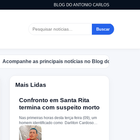
BLOG DO ANTONIO CARLOS
Buscar
panhe as principais notícias no Blog do Antonio Carlos.
Mais Lidas
Confronto em Santa Rita
termina com suspeito morto
Nas primeiras horas desta terça-feira (09), um
homem identificado como Darliton Cardoso
Pereira morreu após confronto com a Polícia
Militar no povoado Timbotiba, zona rural de
Santa Rita. De acordo com a PM, os policiais