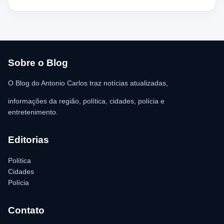
moradores ajudaram a retirar o suspeito da estrutura antes da
chegada dos policiais. O Serviço de Atendimento Móvel de
Urgência (SAMU) foi acionado e encaminhou o homem para
atendimento médico. Ainda conforme a ocorrência, a quantia de
R$ 350,00 foi recolhida e permaneceu sob responsabilidade da
vítima. A Polícia Militar orientou o proprietário do
estabelecimento a registrar o boletim de ocorrência na delegacia
para as providências legais.
Sobre o Blog
O Blog do Antonio Carlos traz notícias atualizadas,
informações da região, política, cidades, polícia e
entretenimento.
Editorias
Política
Cidades
Polícia
Contato