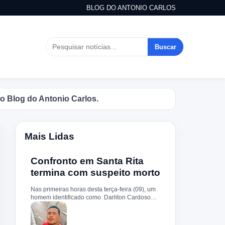
BLOG DO ANTONIO CARLOS
Buscar
do Antonio Carlos.
Mais Lidas
Confronto em Santa Rita
termina com suspeito morto
Nas primeiras horas desta terça-feira (09), um
homem identificado como Darliton Cardoso
Pereira morreu após confronto com a Polícia
Militar no povoado Timbotiba, zona rural de
Santa Rita. De acordo com a PM, os policiais