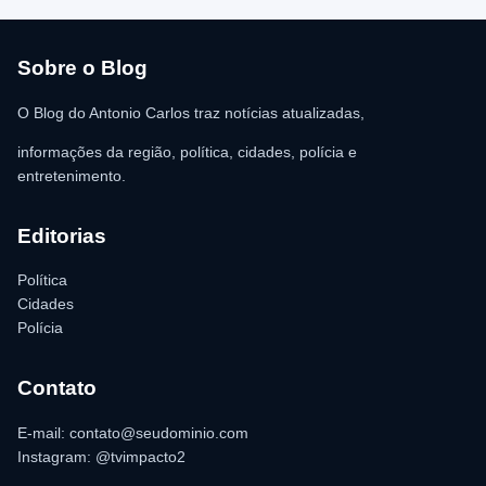
R$ 350,00 foi recolhida e permaneceu sob responsabilidade da
vítima. A Polícia Militar orientou o proprietário do
estabelecimento a registrar o boletim de ocorrência na delegacia
para as providências legais.
Sobre o Blog
O Blog do Antonio Carlos traz notícias atualizadas,
informações da região, política, cidades, polícia e
entretenimento.
Editorias
Política
Cidades
Polícia
Contato
E-mail: contato@seudominio.com
Instagram: @tvimpacto2