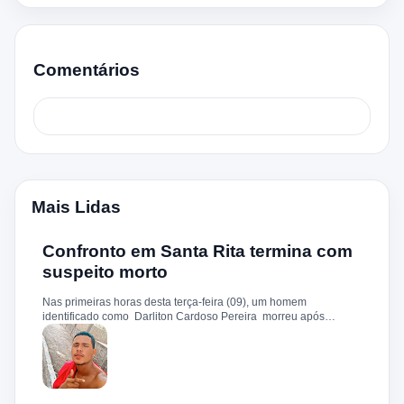
Comentários
Mais Lidas
Confronto em Santa Rita termina com
suspeito morto
Nas primeiras horas desta terça-feira (09), um homem
identificado como Darliton Cardoso Pereira morreu após
confronto com a Polícia Militar no povoado Timbotiba, zona rural
de Santa Rita. De acordo com a PM, os policiais estavam
cumprindo um mandado de prisão contra Darliton, apontado
como um dos suspeitos pela morte brutal de Leandro Sena ,
ocorrida em 25 de fevereiro de 2024. A vítima teria sido
torturada, amarrada e executada a tiros, em um crime que