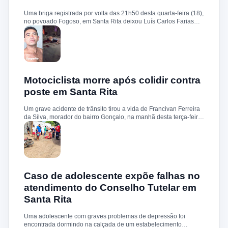
sobre a identificação ou prisão dos suspeitos.
Uma briga registrada por volta das 21h50 desta quarta-feira (18),
no povoado Fogoso, em Santa Rita deixou Luís Carlos Farias
Alves gravemente ferido. Segundo informações, ele e o suspeito
Benedito Alves dos Santos estavam ingerindo bebida alcoólica
quando teve início uma discussão. Durante a confusão, Benedito
quebrou uma garrafa e desferiu vários golpes contra a vítima.
Luís Carlos foi socorrido e, devido à gravidade dos ferimentos,
transferido para o Hospital Socorrão, em São Luís. O suspeito foi
localizado em sua residência, preso e encaminhado à Delegacia
Motociclista morre após colidir contra
de Rosário para os procedimentos legais.
poste em Santa Rita
Um grave acidente de trânsito tirou a vida de Francivan Ferreira
da Silva, morador do bairro Gonçalo, na manhã desta terça-feira
(02). De acordo com informações, Francivan seguia de
motocicleta com a esposa no sentido Areias–Santa Rita quando
perdeu o controle do veículo nas proximidades da ponte de
Carema, colidindo violentamente contra um poste. A vítima
sofreu traumatismo craniano e morreu ainda no local. A esposa,
que estava na garupa, não sofreu ferimentos. O corpo de
Francivan foi encaminhado ao necrotério do Hospital Municipal
Caso de adolescente expõe falhas no
de Santa Rita para os procedimentos de praxe.
atendimento do Conselho Tutelar em
Santa Rita
Uma adolescente com graves problemas de depressão foi
encontrada dormindo na calçada de um estabelecimento