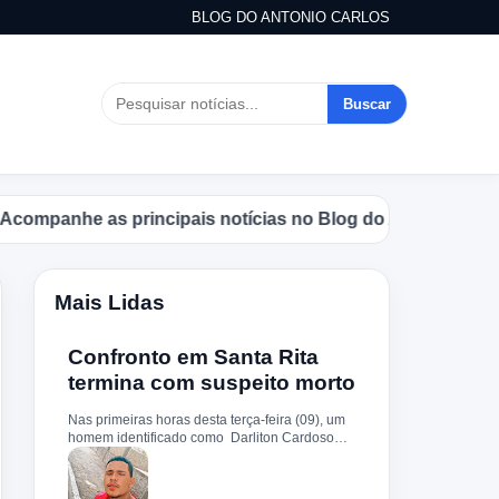
BLOG DO ANTONIO CARLOS
Buscar
he as principais notícias no Blog do Antonio Carlos.
Mais Lidas
Confronto em Santa Rita
termina com suspeito morto
Nas primeiras horas desta terça-feira (09), um
homem identificado como Darliton Cardoso
Pereira morreu após confronto com a Polícia
Militar no povoado Timbotiba, zona rural de
Santa Rita. De acordo com a PM, os policiais