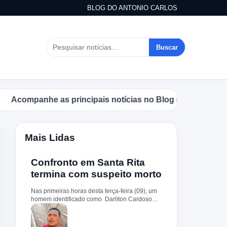
BLOG DO ANTONIO CARLOS
Buscar
companhe as principais notícias no Blog do Antonio Carlos
Mais Lidas
Confronto em Santa Rita
termina com suspeito morto
Nas primeiras horas desta terça-feira (09), um
homem identificado como Darliton Cardoso
Pereira morreu após confronto com a Polícia
Militar no povoado Timbotiba, zona rural de
Santa Rita. De acordo com a PM, os policiais