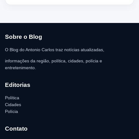
moradores ajudaram a retirar o suspeito da estrutura antes da
chegada dos policiais. O Serviço de Atendimento Móvel de
Urgência (SAMU) foi acionado e encaminhou o homem para
atendimento médico. Ainda conforme a ocorrência, a quantia de
R$ 350,00 foi recolhida e permaneceu sob responsabilidade da
vítima. A Polícia Militar orientou o proprietário do
estabelecimento a registrar o boletim de ocorrência na delegacia
para as providências legais.
Sobre o Blog
O Blog do Antonio Carlos traz notícias atualizadas,
informações da região, política, cidades, polícia e
entretenimento.
Editorias
Política
Cidades
Polícia
Contato