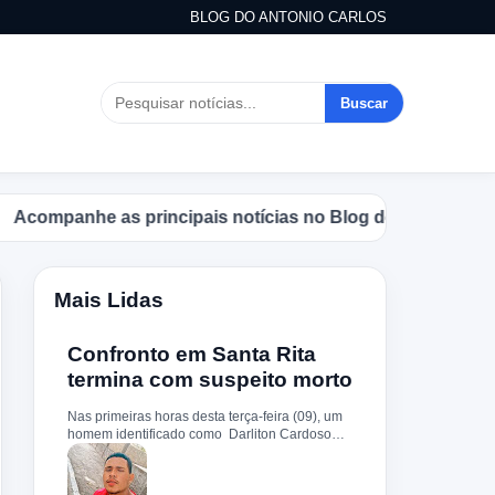
BLOG DO ANTONIO CARLOS
Buscar
mpanhe as principais notícias no Blog do Antonio Carlos.
Mais Lidas
Confronto em Santa Rita
termina com suspeito morto
Nas primeiras horas desta terça-feira (09), um
homem identificado como Darliton Cardoso
Pereira morreu após confronto com a Polícia
Militar no povoado Timbotiba, zona rural de
Santa Rita. De acordo com a PM, os policiais