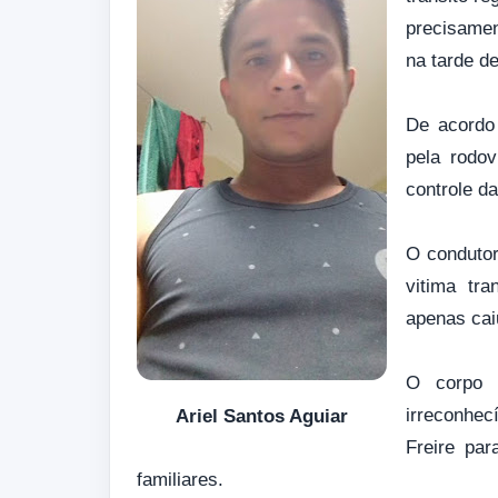
precisamen
na tarde de
De acordo 
pela rodo
controle d
O condutor
vitima tra
apenas cai
O corpo 
irreconhec
Ariel Santos Aguiar
Freire par
familiares.