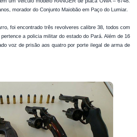
m em um veiculo modelo RANGER de placa OWA – 6748.
4 anos, morador do Conjunto Maiobão em Paço do Lumiar.
rro, foi encontrado três revolveres calibre 38, todos com
ertence a policia militar do estado do Pará. Além de 16
 dado voz de prisão aos quatro por porte ilegal de arma de