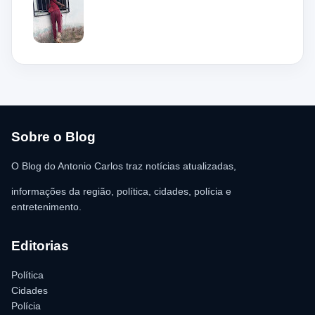
de 36 anos, teria tentado invadir um estabelecimento comercial,
mas acabou ficando preso na grade do imóvel. Ao chegar ao
local, a guarnição encontrou o homem deitado no chão,
aparentando estar desacordado. De acordo com a vítima,
moradores ajudaram a retirar o suspeito da estrutura antes da
chegada dos policiais. O Serviço de Atendimento Móvel de
Urgência (SAMU) foi acionado e encaminhou o homem para
atendimento médico. Ainda conforme a ocorrência, a quantia de
R$ 350,00 foi recolhida e permaneceu sob responsabilidade da
vítima. A Polícia Militar orientou o proprietário do
estabelecimento a registrar o boletim de ocorrência na delegacia
para as providências legais.
Sobre o Blog
O Blog do Antonio Carlos traz notícias atualizadas,
informações da região, política, cidades, polícia e
entretenimento.
Editorias
Política
Cidades
Polícia