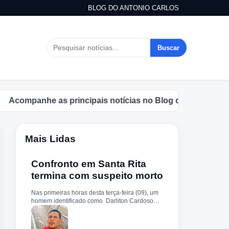
BLOG DO ANTONIO CARLOS
Buscar
mpanhe as principais notícias no Blog do Antonio Carlos.
Mais Lidas
Confronto em Santa Rita
termina com suspeito morto
Nas primeiras horas desta terça-feira (09), um
homem identificado como Darliton Cardoso
Pereira morreu após confronto com a Polícia
Militar no povoado Timbotiba, zona rural de
Santa Rita. De acordo com a PM, os policiais