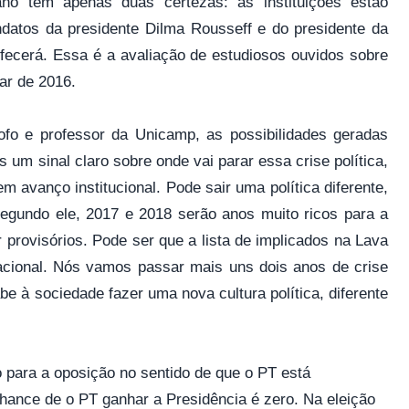
 ano tem apenas duas certezas: as instituições estão
datos da presidente Dilma Rousseff e do presidente da
ecerá. Essa é a avaliação de estudiosos ouvidos sobre
rar de 2016.
sofo e professor da Unicamp, as possibilidades geradas
s um sinal claro sobre onde vai parar essa crise política,
m avanço institucional. Pode sair uma política diferente,
Segundo ele, 2017 e 2018 serão anos muito ricos para a
r provisórios. Pode ser que a lista de implicados na Lava
cional. Nós vamos passar mais uns dois anos de crise
be à sociedade fazer uma nova cultura política, diferente
o para a oposição no sentido de que o PT está
hance de o PT ganhar a Presidência é zero. Na eleição