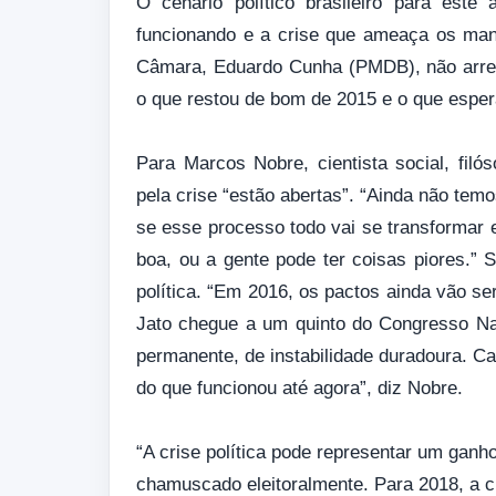
O cenário político brasileiro para este
funcionando e a crise que ameaça os man
Câmara, Eduardo Cunha (PMDB), não arref
o que restou de bom de 2015 e o que espe
Para Marcos Nobre, cientista social, filó
pela crise “estão abertas”. “Ainda não temo
se esse processo todo vai se transformar e
boa, ou a gente pode ter coisas piores.” 
política. “Em 2016, os pactos ainda vão se
Jato chegue a um quinto do Congresso Na
permanente, de instabilidade duradoura. Ca
do que funcionou até agora”, diz Nobre.
“A crise política pode representar um ganh
chamuscado eleitoralmente. Para 2018, a c