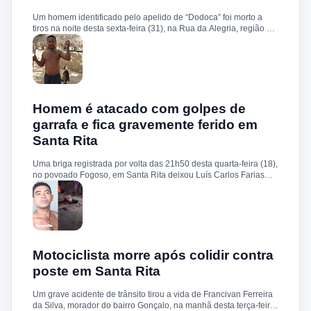
buscas na região, mas até o momento nenhum suspeito foi
Um homem identificado pelo apelido de “Dodoca” foi morto a
preso. O caso será investigado pela Delegacia de Polícia Civil
tiros na noite desta sexta-feira (31), na Rua da Alegria, região do
de Santa Rita.
conjunto Cohab, em Santa Rita. Segundo informações, a
vítima teria sido abordada por homens armados nas
proximidades de sua residência. Durante a ação, os suspeitos
efetuaram um disparo contra a cabeça de “Dodoca”, que morreu
ainda no local. Pelas características do crime, a polícia trabalha
com a possibilidade de execução. Após os procedimentos
iniciais, o corpo foi removido e encaminhado ao Instituto Médico
Homem é atacado com golpes de
Legal (IML). O caso deverá ser investigado pela Polícia Civil, que
garrafa e fica gravemente ferido em
deve buscar esclarecer a autoria, a motivação e as
Santa Rita
circunstâncias do homicídio. Até o momento, não há informações
sobre a identificação ou prisão dos suspeitos.
Uma briga registrada por volta das 21h50 desta quarta-feira (18),
no povoado Fogoso, em Santa Rita deixou Luís Carlos Farias
Alves gravemente ferido. Segundo informações, ele e o suspeito
Benedito Alves dos Santos estavam ingerindo bebida alcoólica
quando teve início uma discussão. Durante a confusão, Benedito
quebrou uma garrafa e desferiu vários golpes contra a vítima.
Luís Carlos foi socorrido e, devido à gravidade dos ferimentos,
transferido para o Hospital Socorrão, em São Luís. O suspeito foi
localizado em sua residência, preso e encaminhado à Delegacia
Motociclista morre após colidir contra
de Rosário para os procedimentos legais.
poste em Santa Rita
Um grave acidente de trânsito tirou a vida de Francivan Ferreira
da Silva, morador do bairro Gonçalo, na manhã desta terça-feira